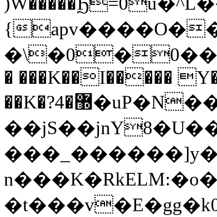
)W�����Ϧ=0u�
{apv����O�
�\�0�0��w�
� ���K��I����� Y
��K�?޽�4�uP�N��D~�:�P!xt2-
��jS��jnY8�U��
���_������]y�
n���K�RkELM:�
�t���v�E�gg�k0��[3[ʼw���xH<�V�ڭ�