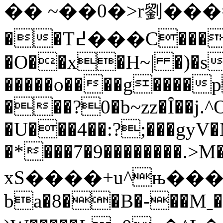
�� ~��0�>r劉���=
��T߄���C�����d�l�(>_���g��_/
�O��x�H~| �)�s
�����o����g����p
���?0�b~zz�Ȋ��j.^
�U���4��:?;���gyV
�*���7�9��������.>M�
xS����+u^њ��
ba�8��B�-��Mˍ��