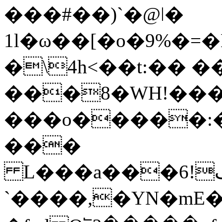
���#��)`�@ǀ�
1l�ω��[�o�9%�=
�\4h<��t:�� 
���8�WH!���
���o�����:�
���
L���a���ڢ!6��P�#��h�?
`����,�YN�mE