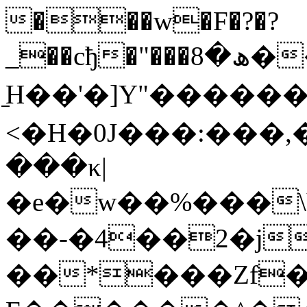
���w�F�?�?
_��cђ�"���ھ�8��w^F#@6����
̠H��'�]Y"������
<�H�0J���:���,�wA
���κ|
�e�w��%���\V��gA
��-�4��2�j
��*���Zf