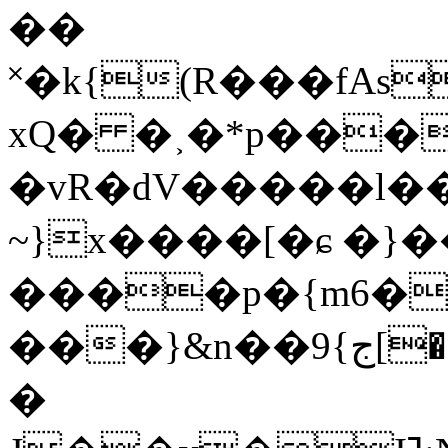
��
˟�k{(R�
��fAs
xQ� �˲�*p���
�vR�dV�����l
~}x����[�ɕ �}
����p�{m6�
���}&n��ج}9[�,,�":fi�$������}v�"2��6QzH��ї�٬ɫ`T�e��~�7/
�