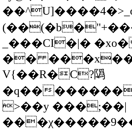
��^U]����4�>_
(��(�b�"+�
_���CI�|� �xo
�� ���x��-
V{��R�C?䧦
�q��������
>��y ���;��|
���χ�����9��