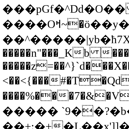
���pGf�^Dd�O�� �
����Oߞ~�ö��y�ŧ��7xL��g�t0N[��#TI����[��oN���p�v��vٞ�'�!9(�_gh�!
��^�����|yb�ћ7XfG
�����n"���_Kb ��
�����z=��^}`d���X�
<��<{���#�T�Qd�
����%���7�&�V ܀����RO����
����� `9��?�b
��+:�+�L��x']]�