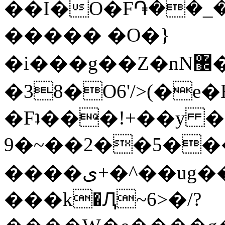
��I�O�F֏��_
����� �O�}
�i���g��Z�nN޼���{�������q���}|
�38�O6'/>(�e�
�Fʇ���!+��
y �
9�~��׿��߿(����5��2J����慤
����ى+�^��ug�������Μ
���k�Ԯ~6>�/?