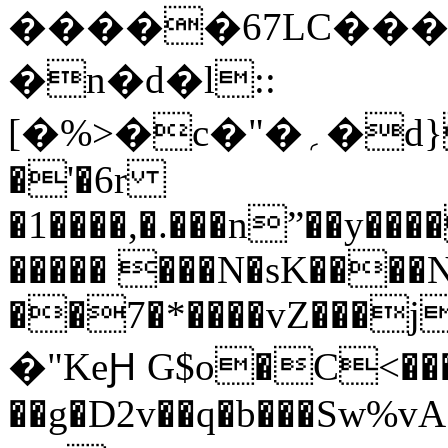
�����67LC��
�n�d�l::
[�%>�c�"�؍�d}:��$A�,��ˍ���+!
�'�6r
�1����,�.���nˮ��y��
����� ���N�sK���
��7�*����vZ���j�e
�"KeԨ G$o�C<���
��g�D2v��q�b���Sw%v