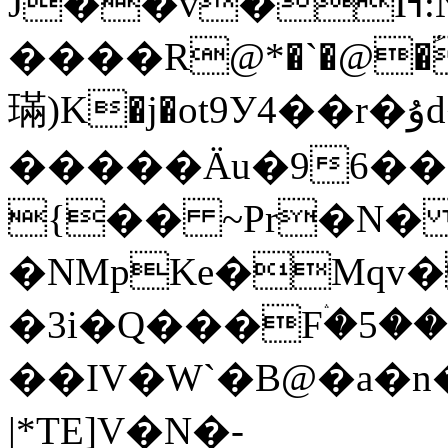
J��v�Iߔ:Ne���~������Q�J����ϧ�:��
����R@*�`�@�ؑ
璊)K�j�ot9У4��r�ۇd���@�S�90��q����k\C�\��řtV
�����Ӓu�96��
{�� ~Pr�N�
�NMpKe�Mqv���N��V���`�9��\�
�3i�Q���Fۛ�5�
��IV�W`�B@�a�n
|*TE]V�N�-