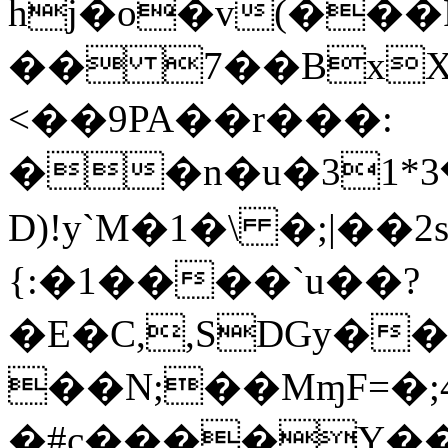
hj�o�v(���
�� 7��BxX
<��9PA��r���:
��n�u�ض�3*31��M<���^[B�F֚>�g�a�+�Wzdu���yy
D)!y`M�1�\ �;|��
{:�1����`u��?
�E�C,,SDGy��
��N;��MɱF=�;
�#c����Y��e