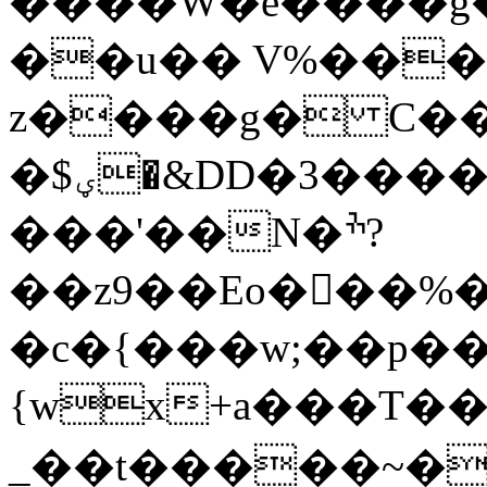
����W�e����g�
��u�� V%��
z����g� C�
�$ؠ�&DD�3������W��H�^�1�ހg��
���'��N�ׯ?
��z9��Eo�򭞼��%
�c�{���w;��p�����ٿ��.����L8�t��YL8�W�dw�
{wx+a���T��
_��t�����~