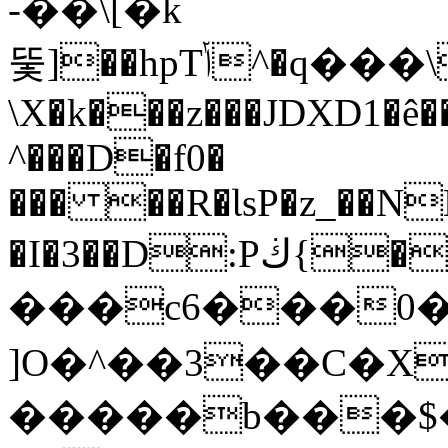
-��\[�k
뚳]��hpTݳ^�q���\����Ӯ�y.f�qt�9��=����/D[G"�Z/U��B�:��д�ފ��o������,�rdV0g��"��ve)f�r�p��d)�[��
\X�k���z���JDXD1�ê
^���D�f0�
��� ��R�ƖsP�z_��N
�I�3��D:Pڬ{���t�� ^��
���c6���0��߂_r�+�!~�У�7<'���7����iO�Nn�PB��� �ñ��p'n�[��1�Y��
]O�^��3��C�X
�����b���$�X