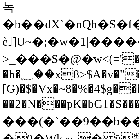
녹
�b��dX`�nQh�S�f�
è˩]U~�;�w�1|���
>_���$�@�w<(='�
�h�؁��x8>$A�v�"��i�h�� ?
[G)�$�Vx�~8�%�4$g��
��2�N���pK�bG1�S�
���(�`��9��
�0�Wk ~_� ȗ䎋