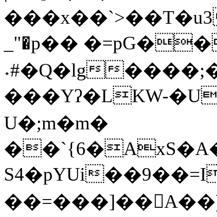
���x��`>��T�u3
_"�p�� �=pG�
˖#�Q�lg����;�
���Yʔ�LKW-�U
U�;m�m�
��`{6�AxS�
S4�pYUi��9��=I
��=���]��񳥓A�