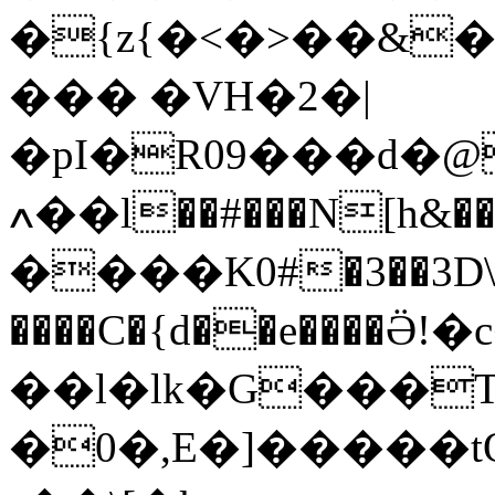
�{z{�<�>��&
��� �VH�2�|
�pI�R09���d�@�֋KRB
ߍ��l��#���N[h&����L�����b2H�%��ܸ#Q��v:��On'Co��iˬ�D@��pѨ��
����K0#�3��3D\�
����C�{d��e����Ӛ!�
��l�lk�G���T/
�0�,E�]�����tO߁�X)�=\��������Xu����ͷ;7�