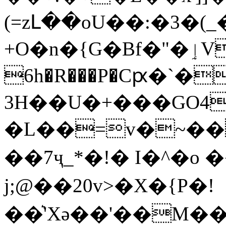
(=zԼ��oU��:�3�(
+O�n�{G�Bf�"�ٳVG�L� I�Sz 5��
6h�R���P�Cԗ�`
3H��U�+���GO4
�L��=v�~��
��7ҷ_*�!� I�^�o 
j;@��20v>�X�{P�!
��͛'Xә��'��M