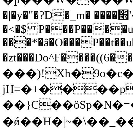
�|�y�"�?D�_m� ����׫'��}����4l��=�%�V
�<�$ P���P����u
���*�ȃ�O���P��t��
�zt���Do^F����((6
���)!Xh�9o�c�
jH=�+����p
��}C��ӧSp�N�=
�ǿ��H�|~�\��_��