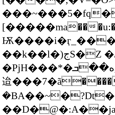
���~���5�fq�
[�����ma���u:�
Ѭ����i�ӷ_���
��k��l�)جS�Z �/��V�{u� }
�PjH���
*�ه��ܒ,dK������q�`���� f���
迨���7�ã����
�BA��~�?Dt�I
��D�@�:A��ja