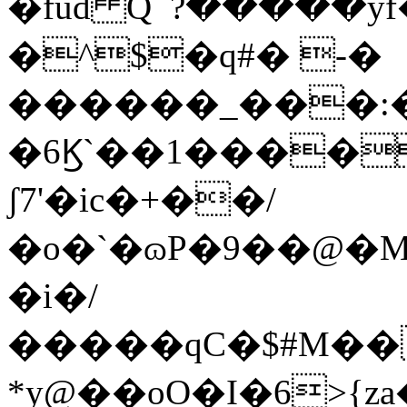
�fud Q՟?�����
�^$�q#� -�
������_���:�
�6Ϗ`��1����
ʃ7'�ic�+��/
�o�`�ɷP�9��@�M
�i�/
�����qC�$#M��
*y@��oO�I�6>{za�