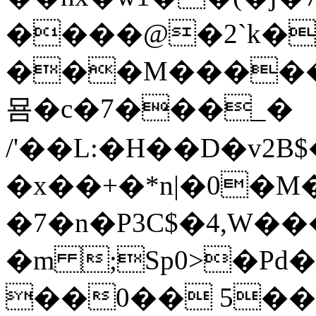
����@�2`k�
���M������nݙq�P~t����j46Q��W�c�
묨�c�7���_�
/'��L:�H��D�v2
�x��+�*n|�0�
�7�n�P3C$�4,W��
�m ;Sp0>�P
��0�� 5��