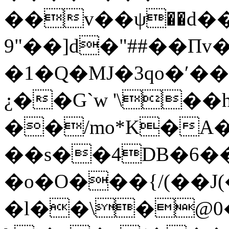
��v��ψ��d�
9"��]d�"##��Πv�ޏ���[��g���Q$�Ș��
�1�Q�MЈ�3qo�ʹ��
¿��G`w '\�
��/mo*K�
��s��4DB�6�
�o�O���{/(��
�l��\�@0