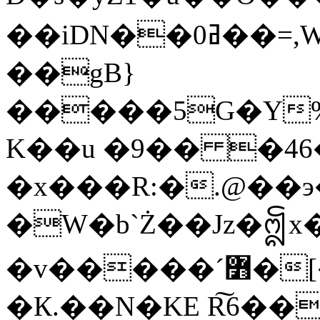
��iDN��ߥ0��=,WI������8����A�$�E��m0�Z���Ҏ {��*g������2kw}!L�r�^���0���yb�~`"��zI��
��gВ}
�����5G�Y%
K��u �9�� �4
�x���R:�.@��э
�W�b`Ż��Jz�ᩎx�
�v�����ˊ߻�[�d%�C��L�
�К.��N�KE R͠6��