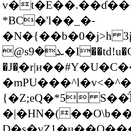
v�t�E��.��ɗ�
*BC�'l��_�-
�N�{��b�0�j>h
@sܥ�9�I��td!u�QHE��$Q��n�3�&6�-
�J�ֽ�r|и��#Y�U�C
�mPU���^l�v<�^
{�Z;eQ�*5 S��
�|�HN�(��O\b�
D�s�yZ1�u��O��