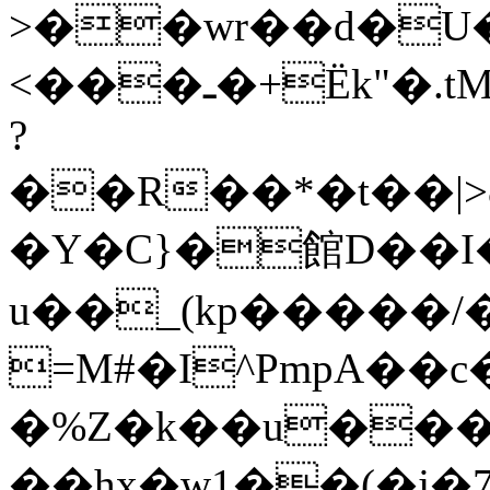
>��wr��d�U
<���ـ�+Ëk"�.tM`�b�n��Fv�Z�fL�&A%�D��p��P�KOes��ZCT��*�`cy�Se�Su�Sm�S}xh�>7g#��b
?
��R��*�t��|>
�Y�C}�館D��I�
u��_(kp�����
=M#�I^PmpA��c
�%Z�k��u��
��hx�w1��(�j�