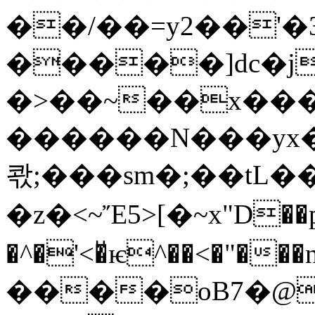
��/��=y2��'�
�����]dc�j
�>��~��x���
������N���yx
콳;���sm�;��tL
�z�<~Ἔ5>[�~x"D��p
�^�'<�ͮѥ^��<�"�
����oB7�@�\