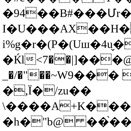
�94��B#���Մr
I�U���AX��H�
i%g�r�(P�(Uш�4u̬�
�Ќl<7��|]��
_�/�"��~W9���
�,Ï�/zu��
\����A+K���
�h�"b@ ��֙�