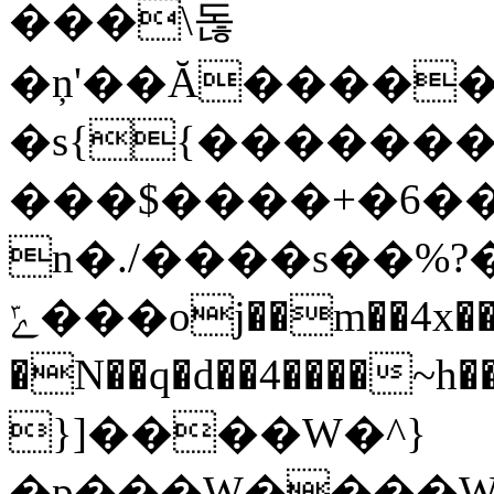
���\돊
�ņ'��Ă�����
�s{{�������
���$����+�6���
n�./����s��%ז��'��?
ݻ���oj��m��4x��v�Z���%>�����
�N��q�d��4����~h��)o܏?���2#���
}]����W�^}
�p���W����W���