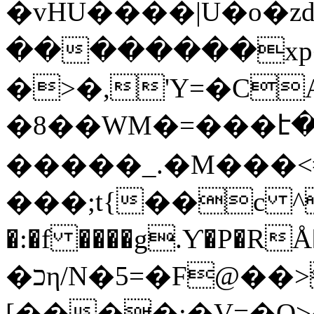
�vHU����|U�o�zd�
��������xp
�>�,'Y=�C
�8��WM�=���է
�����_.�M���<#
���;t{��c ^
�:�f ����g.Ƴ�P�R
�כη/N�5=�F@��>�\
[����;�V=�O