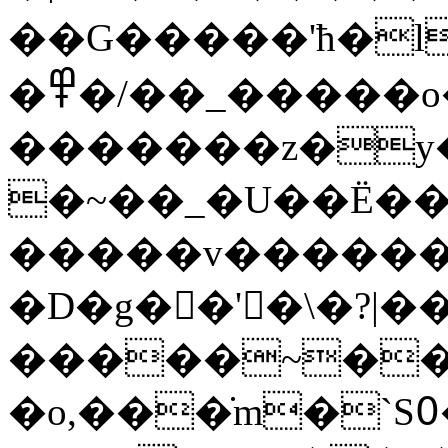
��G�����'ћ�l����ߙ�����ξ~�w��'�����;��������vM��frz2{�^
�߾�/��_�����o���/���{���?|
�������z�y
�~��_�U��Ë�
�����v��������:����ן��������~�X,@c��חo�=
�D�g��ً'�\�?|�
�����~���.
�o,���̇m�`S߀��O��⏊}��k~��|