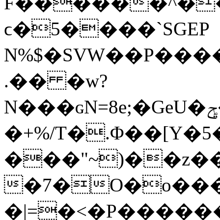
F������^��
ϲ�5����`SGEP
N%$�SVW��P��
.�� �w?
N���ɢN=8e;�GeU�ݯ��f� R1Xƥ��g�o���-
�+%/T�.Φ��[Y
���"~)��z�
�7�O�o���
�|=�<�P�������೗6�5ڼ|b�