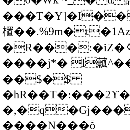
���T�Y]�I����h�o\�ޚ�,
㯰 ��.%9m�t�
�R���:�iZ�۝�W��XЍ�d��hFe_IG\m� n8U��G���3$�9�!
����j*� l䕯^�
��$�$
�hR��T�:���2ϒ�
�,�q�Gj���
����N���ȭ